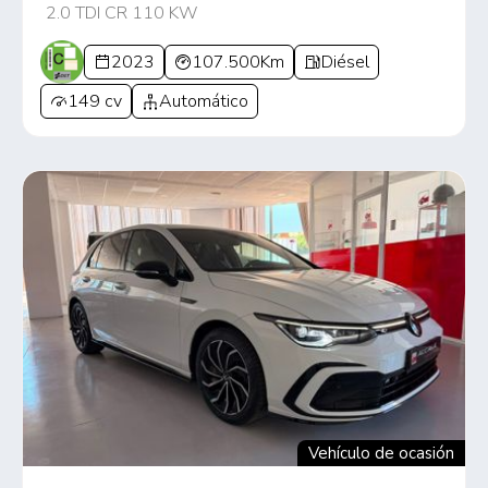
2.0 TDI CR 110 KW
2023
107.500Km
Diésel
149 cv
Automático
Vehículo de ocasión