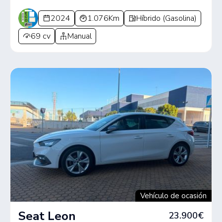
2024
1.076Km
Híbrido (Gasolina)
69 cv
Manual
Vehículo de ocasión
Seat Leon
23.900€